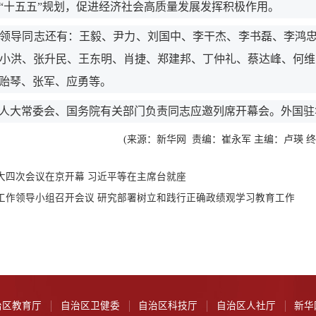
“十五五”规划，促进经济社会高质量发展发挥积极作用。
导同志还有：王毅、尹力、刘国中、李干杰、李书磊、李鸿忠
小洪、张升民、王东明、肖捷、郑建邦、丁仲礼、蔡达峰、何维
贻琴、张军、应勇等。
大常委会、国务院有关部门负责同志应邀列席开幕会。外国驻
(来源：新华网 责编：崔永军 主编：卢瑛 
大四次会议在京开幕 习近平等在主席台就座
工作领导小组召开会议 研究部署树立和践行正确政绩观学习教育工作
治区教育厅
自治区卫健委
自治区科技厅
自治区人社厅
新华