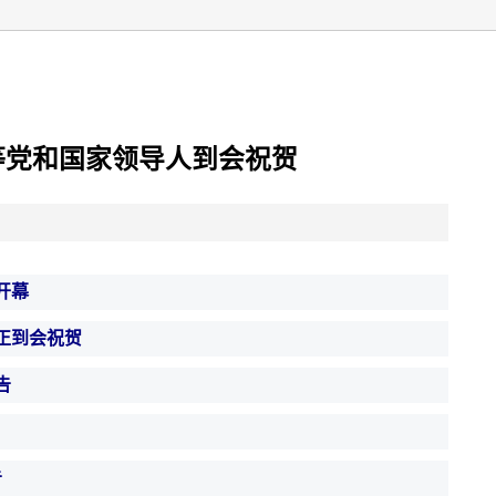
等党和国家领导人到会祝贺
开幕
正到会祝贺
告
告