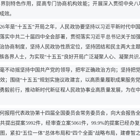
和界别特色作用，提高专门协商机构效能；开展深入贯彻中央八
成效。
6年是“十五五”开局之年，人民政协要坚持以习近平新时代中
落实中共二十届四中全会部署，贯彻落实习近平总书记关于加
治协商制度，坚持人民政协性质定位，坚持团结和民主两大主
族各界人士，为实现“十五五”良好开局广泛凝聚人心、凝聚共
不动摇坚持中国共产党的领导，把牢正确政治方向；坚持把党
效；围绕“十五五”规划实施议政建言，以高质量履职成果服务
勇毅前行，推动新时代新征程人民政协事业高质量发展，为在
报翔代表政协第十四届全国委员会常务委员会，向大会报告全
共提出提案5992件，经审查立案5061件，99.9%的提案已
图，紧扣“五位一体”总体布局和“四个全面”战略布局，建睿智