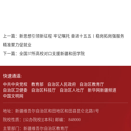
上一篇：
新思想引领新征程·牢记嘱托 奋进十五五丨稳岗拓岗强服务
精准聚力促就业
下一篇：
全国37所高校对口支援新疆和田学院
快速通道:
中共中央党校
教育部
自治区人民政府
自治区教育厅
自治区卫健委
自治区科技厅
自治区人社厅
新华网新疆频道
中国文明网
地址：新疆维吾尔自治区和田地区和田县昆仑北路1号
院校性质：[公办院校][本科] 邮编： 848000
主管部门：新疆维吾尔自治区教育厅