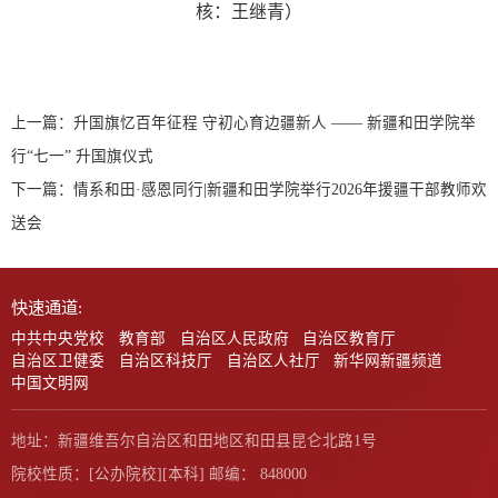
核：王继青）
上一篇：
升国旗忆百年征程 守初心育边疆新人 —— 新疆和田学院举
行“七一” 升国旗仪式
下一篇：
情系和田·感恩同行|新疆和田学院举行2026年援疆干部教师欢
送会
快速通道:
中共中央党校
教育部
自治区人民政府
自治区教育厅
自治区卫健委
自治区科技厅
自治区人社厅
新华网新疆频道
中国文明网
地址：新疆维吾尔自治区和田地区和田县昆仑北路1号
院校性质：[公办院校][本科] 邮编： 848000