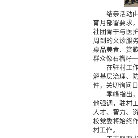
结亲活动
育月部署要求
社团骨干与医
周到的义诊服
桌品美食、赏
群众像石榴籽
在驻村工
解基层治理、
件，关切询问
季峰指出
他强调，驻村
人才、智力、
校党委将始终
村工作。