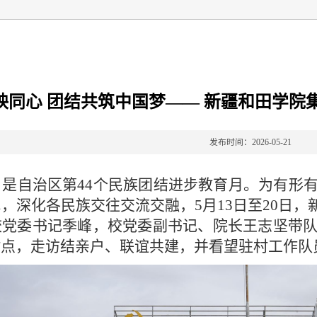
映同心 团结共筑中国梦—— 新疆和田学院
发布时间：2026-05-21
，是自治区第
44
个民族团结进步教育月。为有形
式，深化各民族交往交流交融，
5
月
13
日至
20
日，
校党委书记季峰，校党委副书记、院长王志坚带
村点，走访结亲户、联谊共建，并看望驻村工作队