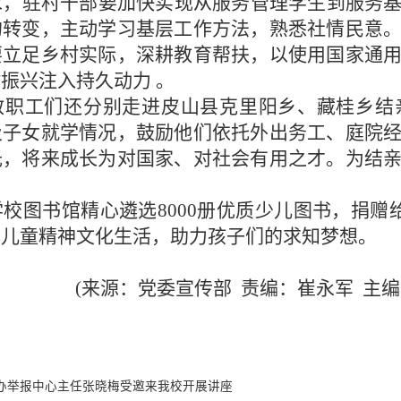
求，驻村干部要加快实现从服务管理学生到服务
的转变，主动学习基层工作方法，熟悉社情民意
要立足乡村实际，深耕教育帮扶，以使用国家通
村振兴注入持久动力
。
教职工们还分别走进皮山县克里阳乡、藏桂乡结
及子女就学情况，鼓励他们依托外出务工、庭院
光，将来成长为对国家、对社会有用之才。为结
学校图书馆精心遴选
8000
册优质少儿图书，捐赠
年儿童精神文化生活，助力孩子们的求知梦想。
(来源：党委宣传部 责编：崔永军 主
办举报中心主任张晓梅受邀来我校开展讲座